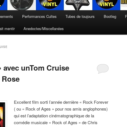
nements
Performances Cultes
Tubes de toujours
Bootleg
F
it mentir
Anedoctes/Miscellanées
UISE
» avec unTom Cruise
l Rose
Excellent film sorti l’année dernière « Rock Forever
( ou « Rock of Ages » pour nos amis anglophones)
qui est l’adaptation cinématographique de la
comédie musicale « Rock of Ages » de Chris