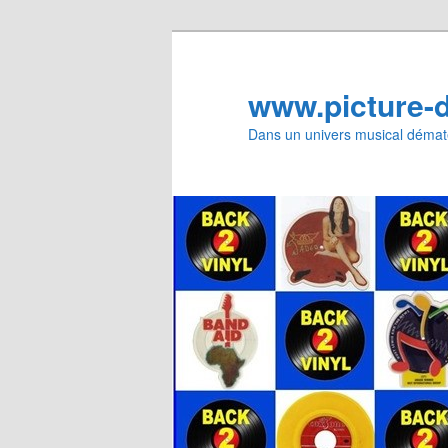
Aller
Aller
au
au
contenu
contenu
www.picture-
principal
secondaire
Dans un univers musical dématé