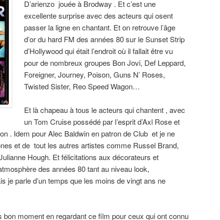
D’arienzo jouée à Brodway . Et c’est une
excellente surprise avec des acteurs qui osent
passer la ligne en chantant. Et on retrouve l’âge
d’or du hard FM des années 80 sur le Sunset Strip
d’Hollywood qui était l’endroit où il fallait être vu
pour de nombreux groupes Bon Jovi, Def Leppard,
Foreigner, Journey, Poison, Guns N’ Roses,
Twisted Sister, Reo Speed Wagon…
Et là chapeau à tous le acteurs qui chantent , avec
un Tom Cruise possédé par l’esprit d’Axl Rose et
ion . Idem pour Alec Baldwin en patron de Club et je ne
ones et de tout les autres artistes comme Russel Brand,
Julianne Hough. Et félicitations aux décorateurs et
’atmosphère des années 80 tant au niveau look,
ais je parle d’un temps que les moins de vingt ans ne
 bon moment en regardant ce film pour ceux qui ont connu