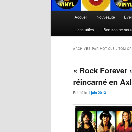
Menu
Accueil
Nouveauté
Evé
principal
Liens utiles
Bon son ne saura
ARCHIVES PAR MOT-CLÉ :
TOM CR
« Rock Forever 
réincarné en Ax
Publié le
1 juin 2013