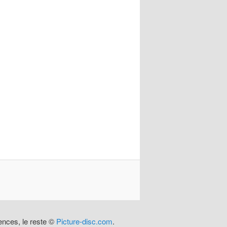
rences, le reste ©
Picture-disc.com
.