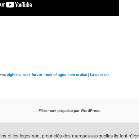
vec
eighties
,
rock forver
,
rock of ages
,
tom cruise
|
Laisser un
Fièrement propulsé par WordPress
tos et les logos sont propriétés des marques auxquelles ils font réfé