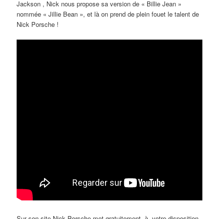
Jackson , Nick nous propose sa version de « Billie Jean »
nommée « Jillie Bean », et là on prend de plein fouet le talent de
Nick Porsche !
Sur son site Nick Porsche met gratuitement à votre disposition