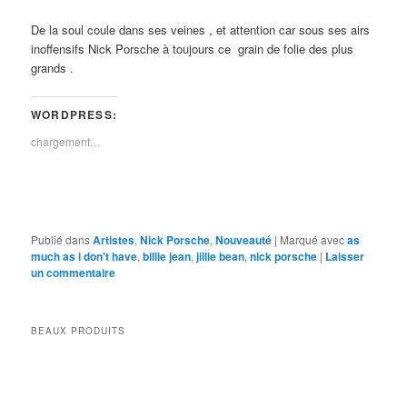
De la soul coule dans ses veines , et attention car sous ses airs
inoffensifs Nick Porsche à toujours ce grain de folie des plus
grands .
WORDPRESS:
chargement…
Publié dans
Artistes
,
Nick Porsche
,
Nouveauté
|
Marqué avec
as
much as i don't have
,
billie jean
,
jillie bean
,
nick porsche
|
Laisser
un commentaire
BEAUX PRODUITS