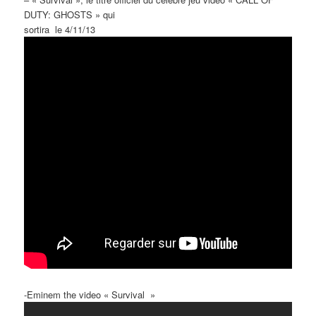
DUTY: GHOSTS » qui
sortira le 4/11/13
-Eminem the video « Survival »