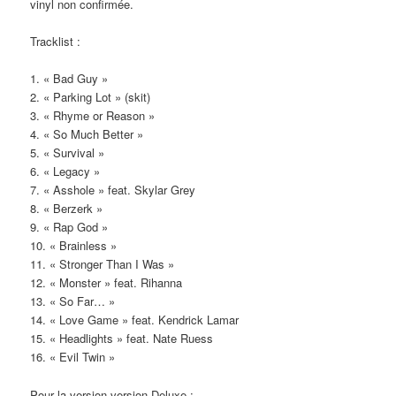
vinyl non confirmée.
Tracklist :
1. « Bad Guy »
2. « Parking Lot » (skit)
3. « Rhyme or Reason »
4. « So Much Better »
5. « Survival »
6. « Legacy »
7. « Asshole » feat. Skylar Grey
8. « Berzerk »
9. « Rap God »
10. « Brainless »
11. « Stronger Than I Was »
12. « Monster » feat. Rihanna
13. « So Far… »
14. « Love Game » feat. Kendrick Lamar
15. « Headlights » feat. Nate Ruess
16. « Evil Twin »
Pour la version version Deluxe :