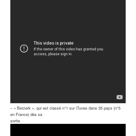
– « Berzerk », qui est classé n°1 sur iTunes dans 35 pays (n°5
en France) dès sa
sortie