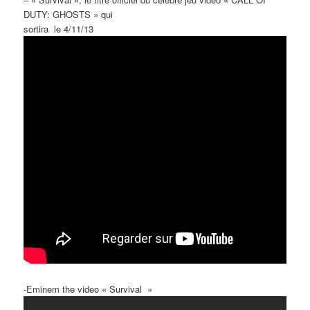
DUTY: GHOSTS » qui
sortira le 4/11/13
-Eminem the video « Survival »