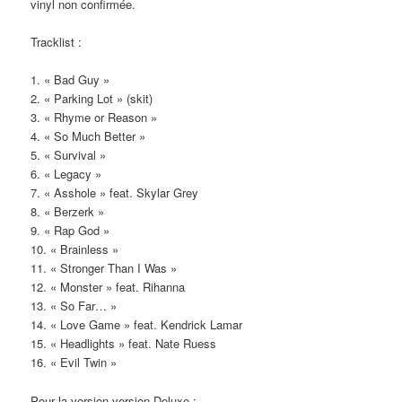
vinyl non confirmée.
Tracklist :
1. « Bad Guy »
2. « Parking Lot » (skit)
3. « Rhyme or Reason »
4. « So Much Better »
5. « Survival »
6. « Legacy »
7. « Asshole » feat. Skylar Grey
8. « Berzerk »
9. « Rap God »
10. « Brainless »
11. « Stronger Than I Was »
12. « Monster » feat. Rihanna
13. « So Far… »
14. « Love Game » feat. Kendrick Lamar
15. « Headlights » feat. Nate Ruess
16. « Evil Twin »
Pour la version version Deluxe :