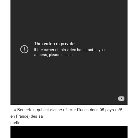
– « Berzerk », qui est classé n°1 sur iTunes dans 35 pays (n°5
en France) dès sa
sortie