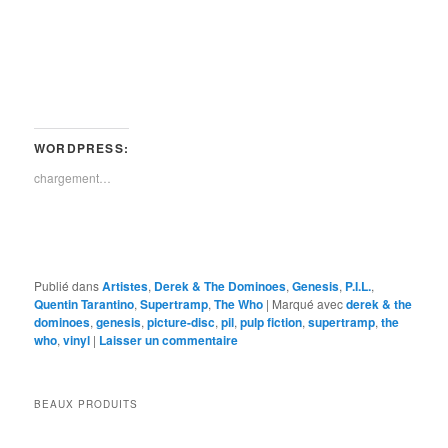
WORDPRESS:
chargement…
Publié dans
Artistes
,
Derek & The Dominoes
,
Genesis
,
P.I.L.
,
Quentin Tarantino
,
Supertramp
,
The Who
|
Marqué avec
derek & the
dominoes
,
genesis
,
picture-disc
,
pil
,
pulp fiction
,
supertramp
,
the
who
,
vinyl
|
Laisser un commentaire
BEAUX PRODUITS