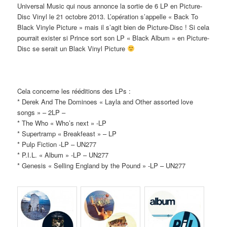
Universal Music qui nous annonce la sortie de 6 LP en Picture-
Disc Vinyl le 21 octobre 2013. L’opération s’appelle « Back To
Black Vinyle Picture » mais il s’agit bien de Picture-Disc ! Si cela
pourrait exister si Prince sort son LP « Black Album » en Picture-
Disc se serait un Black Vinyl Picture
Cela concerne les rééditions des LPs :
* Derek And The Dominoes « Layla and Other assorted love
songs » – 2LP –
* The Who « Who’s next » -LP
* Supertramp « Breakfeast » – LP
* Pulp Fiction -LP – UN277
* P.I.L. « Album » -LP – UN277
* Genesis « Selling England by the Pound » -LP – UN277