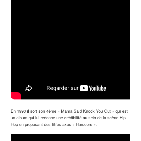
En 1990 il sort son 4ème « Mama Said Knock You Out » qui est
un album qui lui redonne une crédibilité au sein de la scène Hip-
Hop en proposant des titres axés « Hardcore ».