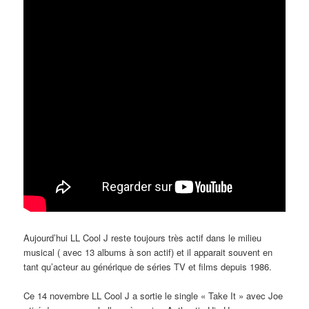
Aujourd’hui LL Cool J reste toujours très actif dans le milieu
musical ( avec 13 albums à son actif) et il apparait souvent en
tant qu’acteur au générique de séries TV et films depuis 1986.
Ce 14 novembre LL Cool J a sortie le single « Take It » avec Joe