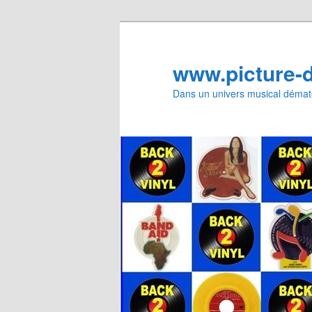
Aller
Aller
au
au
contenu
contenu
www.picture-
principal
secondaire
Dans un univers musical dématé