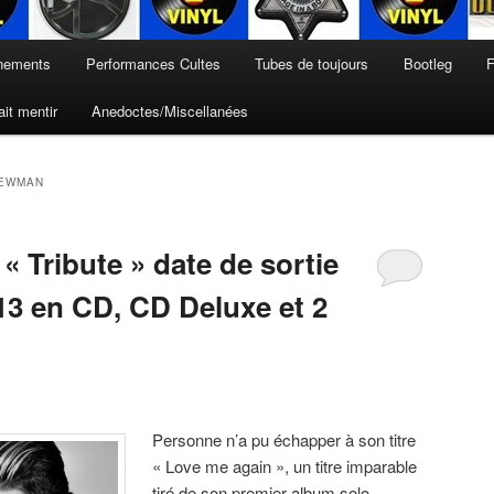
nements
Performances Cultes
Tubes de toujours
Bootleg
F
it mentir
Anedoctes/Miscellanées
NEWMAN
 Tribute » date de sortie
13 en CD, CD Deluxe et 2
Personne n’a pu échapper à son titre
« Love me again », un titre imparable
tiré de son premier album solo