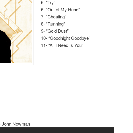
5- “Try”
6- “Out of My Head”
7- “Cheating”
8- “Running”
9- “Gold Dust”
10- “Goodnight Goodbye”
11- “All I Need Is You”
» de John Newman