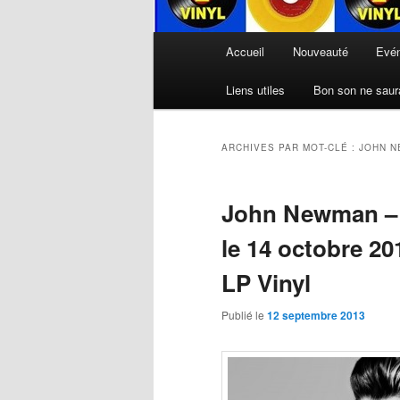
Menu
Accueil
Nouveauté
Evé
principal
Liens utiles
Bon son ne saura
ARCHIVES PAR MOT-CLÉ :
JOHN 
John Newman – «
le 14 octobre 20
LP Vinyl
Publié le
12 septembre 2013