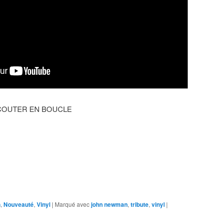
A ECOUTER EN BOUCLE
n
,
Nouveauté
,
Vinyl
|
Marqué avec
john newman
,
tribute
,
vinyl
|