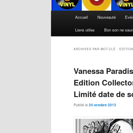
Menu
Accueil
Nouveauté
Evé
principal
Liens utiles
Bon son ne saura
ARCHIVES PAR MOT-CLÉ :
EDITIO
Vanessa Paradis
Edition Collect
Limité date de s
Publié le
24 octobre 2013