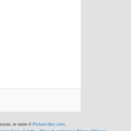
rences, le reste ©
Picture-disc.com
.
cienne Sans Culotte
-
Bière de printemps
Bières d'Alsace