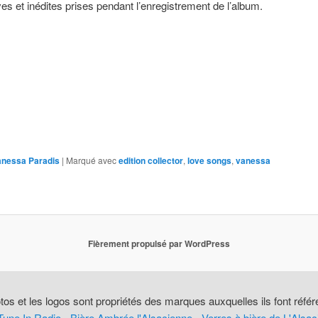
es et inédites prises pendant l’enregistrement de l’album.
anessa Paradis
|
Marqué avec
edition collector
,
love songs
,
vanessa
Fièrement propulsé par WordPress
tos et les logos sont propriétés des marques auxquelles ils font réfé
Tune In Radio
-
Bière Ambrée l'Alsacienne
-
Verres à bière de L'Alsa