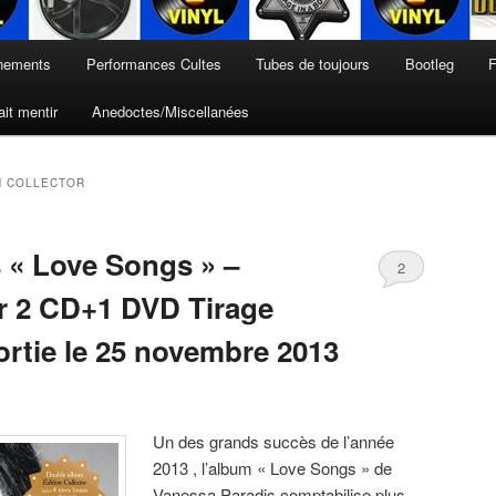
nements
Performances Cultes
Tubes de toujours
Bootleg
F
it mentir
Anedoctes/Miscellanées
N COLLECTOR
 « Love Songs » –
2
or 2 CD+1 DVD Tirage
ortie le 25 novembre 2013
Un des grands succès de l’année
2013 , l’album « Love Songs » de
Vanessa Paradis comptabilise plus