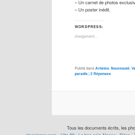
– Un carnet de photos exclusiv
– Un poster inédit.
WORDPRESS:
chargement…
Publié dans
Artistes
,
Nouveauté
,
V
paradis
|
2
Réponses
Tous les documents écrits, les pho
alsacienne.com
-
Hits 80
-
Le bon coin Alsace
-
Bière
-