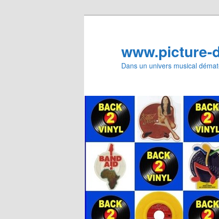
Aller
Aller
au
au
contenu
contenu
www.picture-
principal
secondaire
Dans un univers musical dématé