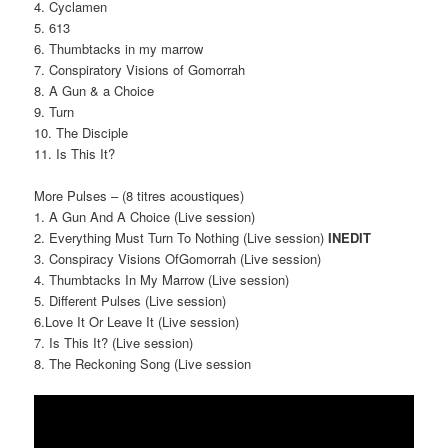
4. Cyclamen
5. 613
6. Thumbtacks in my marrow
7. Conspiratory Visions of Gomorrah
8. A Gun & a Choice
9. Turn
10. The Disciple
11. Is This It?
More Pulses – (8 titres acoustiques)
1. A Gun And A Choice (Live session)
2. Everything Must Turn To Nothing (Live session)
INEDIT
3. Conspiracy Visions OfGomorrah (Live session)
4. Thumbtacks In My Marrow (Live session)
5. Different Pulses (Live session)
6.Love It Or Leave It (Live session)
7. Is This It? (Live session)
8. The Reckoning Song (Live session