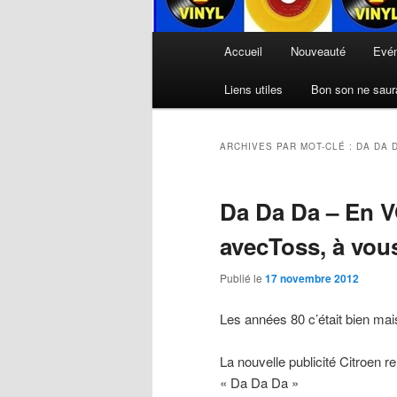
Menu
Accueil
Nouveauté
Evé
principal
Liens utiles
Bon son ne saura
ARCHIVES PAR MOT-CLÉ :
DA DA 
Da Da Da – En V
avecToss, à vous 
Publié le
17 novembre 2012
Les années 80 c’était bien ma
La nouvelle publicité Citroen r
« Da Da Da »