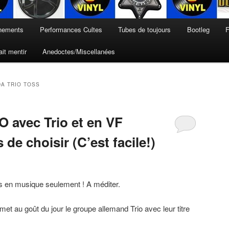
nements
Performances Cultes
Tubes de toujours
Bootleg
F
it mentir
Anedoctes/Miscellanées
DA TRIO TOSS
O avec Trio et en VF
de choisir (C’est facile!)
is en musique seulement ! A méditer.
emet au goût du jour le groupe allemand Trio avec leur titre