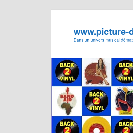
Aller
Aller
au
au
contenu
contenu
www.picture-
principal
secondaire
Dans un univers musical dématé