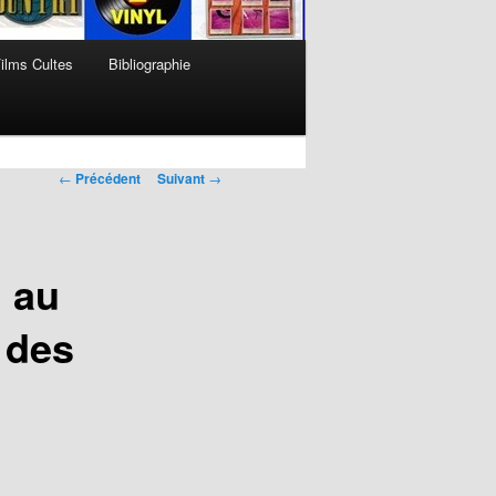
ilms Cultes
Bibliographie
Navigation
←
Précédent
Suivant
→
des
articles
, au
e des