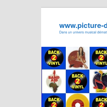
Aller
au
contenu
www.picture-
principal
Dans un univers musical dématé