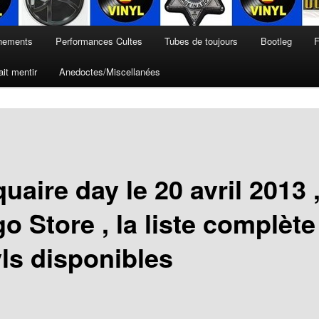
nements
Performances Cultes
Tubes de toujours
Bootleg
F
it mentir
Anedoctes/Miscellanées
uaire day le 20 avril 2013 
o Store , la liste complèt
yls disponibles