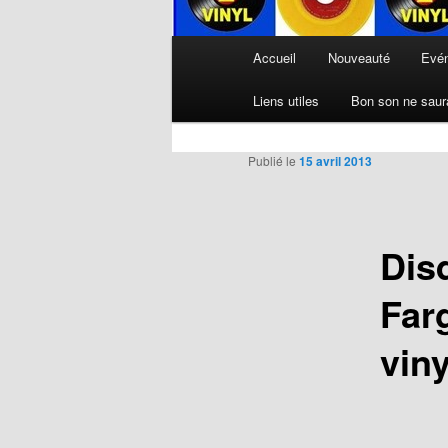
Menu
Accueil
Nouveauté
Evé
principal
Liens utiles
Bon son ne saura
Publié le
15 avril 2013
Disq
Farg
vin