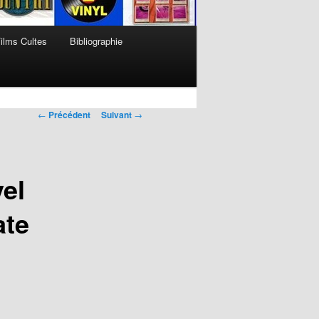
ilms Cultes
Bibliographie
Navigation
←
Précédent
Suivant
→
des
articles
el
ate