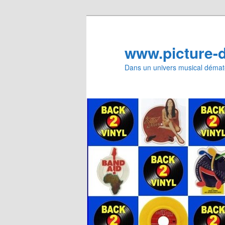
Aller
au
contenu
www.picture-
principal
Dans un univers musical dématé