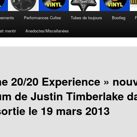
nements
Performances Cultes
Tubes de toujours
Bootleg
F
it mentir
Anedoctes/Miscellanées
he 20/20 Experience » nouv
um de Justin Timberlake d
sortie le 19 mars 2013