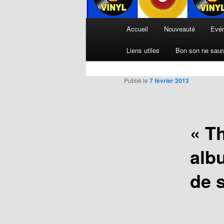
Menu
Accueil
Nouveauté
Evé
principal
Liens utiles
Bon son ne saura
Publié le
7 février 2013
« T
alb
de 