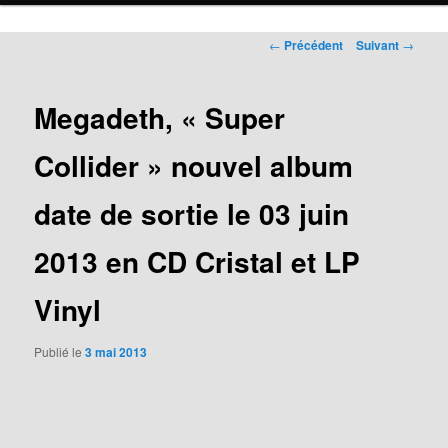
Navigation
←
Précédent
Suivant
→
des
articles
Megadeth, « Super
Collider » nouvel album
date de sortie le 03 juin
2013 en CD Cristal et LP
Vinyl
Publié le
3 mai 2013