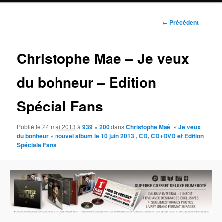
Navigation
← Précédent
des
images
Christophe Mae – Je veux
du bohneur – Edition
Spécial Fans
Publié le
24 mai 2013
à
939 × 200
dans
Christophe Maé » Je veux
du bonheur » nouvel album le 10 juin 2013 , CD, CD+DVD et Edition
Spéciale Fans