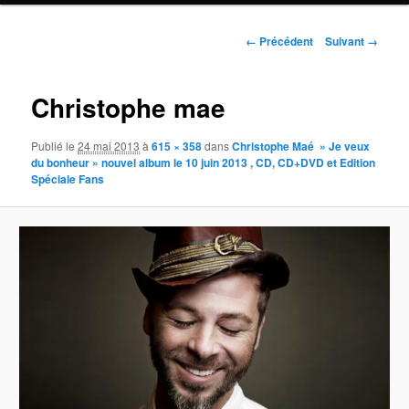
Navigation
← Précédent
Suivant →
des
images
Christophe mae
Publié le
24 mai 2013
à
615 × 358
dans
Christophe Maé » Je veux
du bonheur » nouvel album le 10 juin 2013 , CD, CD+DVD et Edition
Spéciale Fans