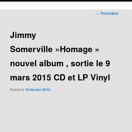
Navigation
←
Précédent
des
articles
Jimmy
Somerville »Homage »
nouvel album , sortie le 9
mars 2015 CD et LP Vinyl
Publié le
19 février 2015