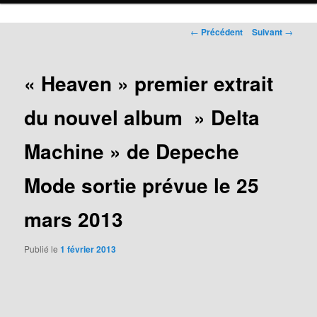
Navigation
←
Précédent
Suivant
→
des
articles
« Heaven » premier extrait
du nouvel album » Delta
Machine » de Depeche
Mode sortie prévue le 25
mars 2013
Publié le
1 février 2013