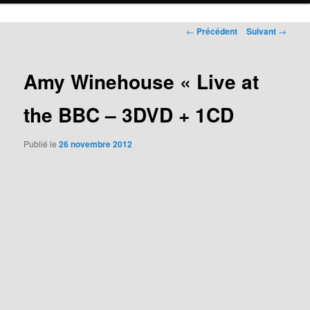
Navigation
←
Précédent
Suivant
→
des
articles
Amy Winehouse « Live at
the BBC – 3DVD + 1CD
Publié le
26 novembre 2012