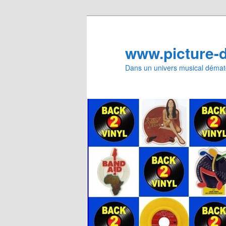
Aller
Aller
au
au
contenu
contenu
www.picture-
principal
secondaire
Dans un univers musical dématé