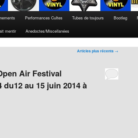
nements
Performances Cultes
Tubes de toujours
Bootleg
it mentir
Anedoctes/Miscellanées
Articles plus récents
→
en Air Festival
 du12 au 15 juin 2014 à