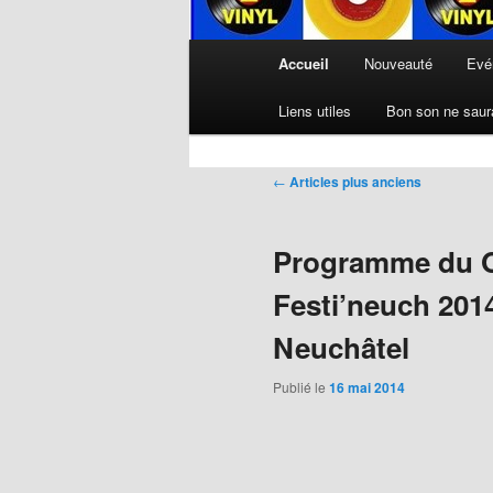
Menu
Accueil
Nouveauté
Evé
principal
Liens utiles
Bon son ne saura
Navigation
←
Articles plus anciens
des
articles
Programme du Op
Festi’neuch 2014
Neuchâtel
Publié le
16 mai 2014