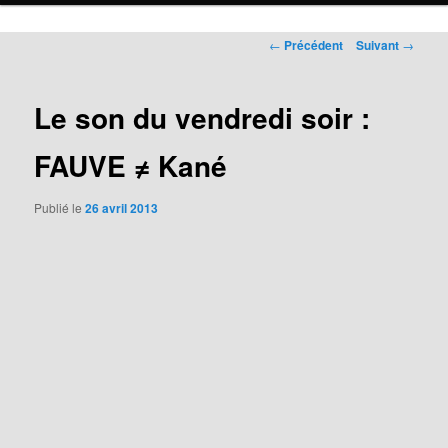
Navigation
←
Précédent
Suivant
→
des
articles
Le son du vendredi soir :
FAUVE ≠ Kané
Publié le
26 avril 2013