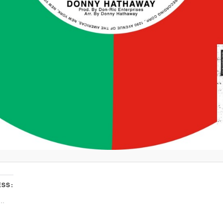
SS:
t…