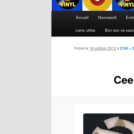
Menu
Accueil
Nouveauté
Evé
principal
Liens utiles
Bon son ne saura
Publié le
18 octobre 2012
à
2100 × 
Cee