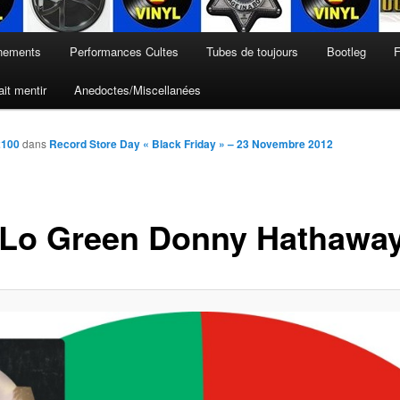
nements
Performances Cultes
Tubes de toujours
Bootleg
F
it mentir
Anedoctes/Miscellanées
2100
dans
Record Store Day « Black Friday » – 23 Novembre 2012
Lo Green Donny Hathawa