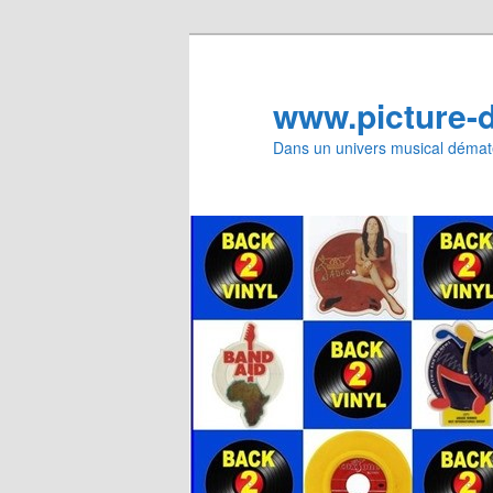
Aller
au
contenu
www.picture-
principal
Dans un univers musical dématé