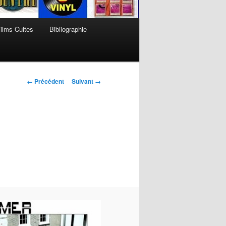
ilms Cultes
Bibliographie
Navigation
← Précédent
Suivant →
des
images