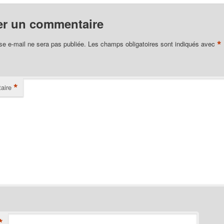
er un commentaire
*
se e-mail ne sera pas publiée.
Les champs obligatoires sont indiqués avec
*
aire
*