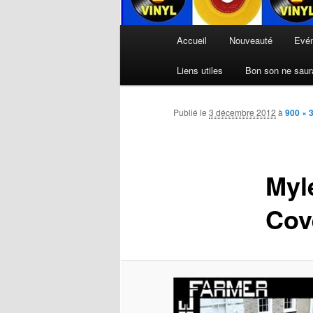
Menu
Accueil
Nouveauté
Evé
principal
Liens utiles
Bon son ne saura
Publié le
3 décembre 2012
à
900 × 
Myl
Cov