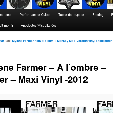
nements
Performances Cultes
Tubes de toujours
Bootleg
F
it mentir
Anedoctes/Miscellanées
300
dans
Mylène Farmer nouvel album « Monkey Me » version vinyl et collector
ene Farmer – A l’ombre –
er – Maxi Vinyl -2012