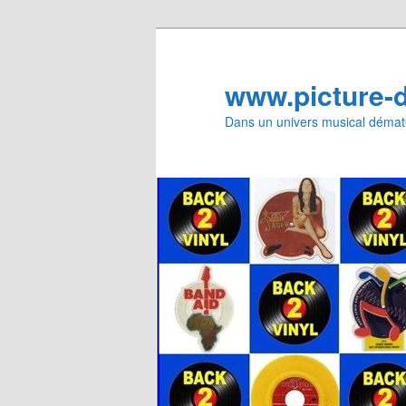
Aller
au
contenu
www.picture-
principal
Dans un univers musical dématé