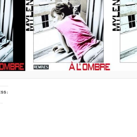
SS:
t…