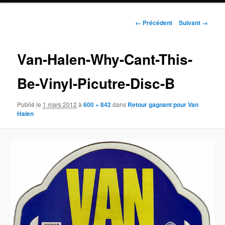
Navigation
← Précédent
Suivant →
des
images
Van-Halen-Why-Cant-This-
Be-Vinyl-Picutre-Disc-B
Publié le
1 mars 2012
à
600 × 842
dans
Retour gagnant pour Van
Halen