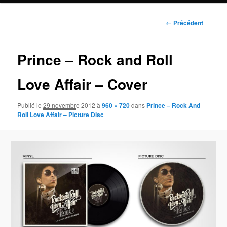
Navigation
← Précédent
des
images
Prince – Rock and Roll
Love Affair – Cover
Publié le
29 novembre 2012
à
960 × 720
dans
Prince – Rock And
Roll Love Affair – Picture Disc