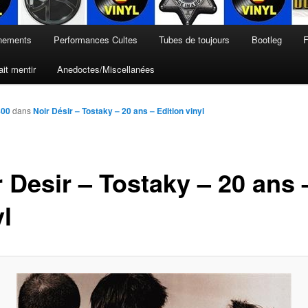
nements
Performances Cultes
Tubes de toujours
Bootleg
F
it mentir
Anedoctes/Miscellanées
400
dans
Noir Désir – Tostaky – 20 ans – Edition vinyl
 Desir – Tostaky – 20 ans 
l