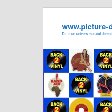
Aller
au
contenu
www.picture-
principal
Dans un univers musical dématé