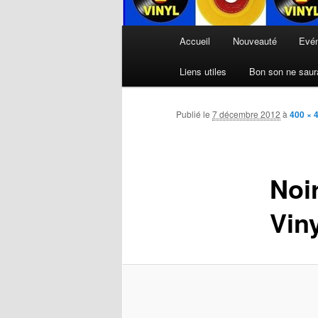
Menu
Accueil
Nouveauté
Evé
principal
Liens utiles
Bon son ne saura
Publié le
7 décembre 2012
à
400 × 
Noir
Viny