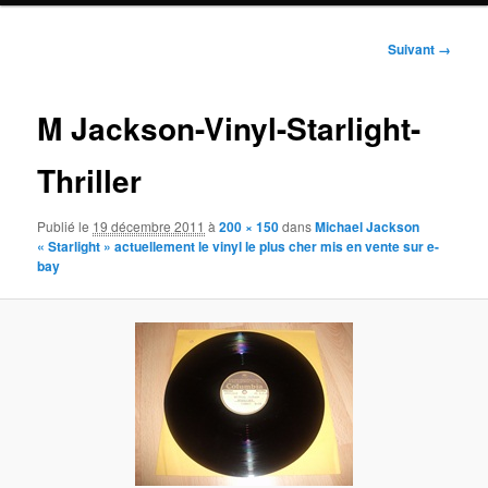
Navigation
Suivant →
des
images
M Jackson-Vinyl-Starlight-
Thriller
Publié le
19 décembre 2011
à
200 × 150
dans
Michael Jackson
« Starlight » actuellement le vinyl le plus cher mis en vente sur e-
bay