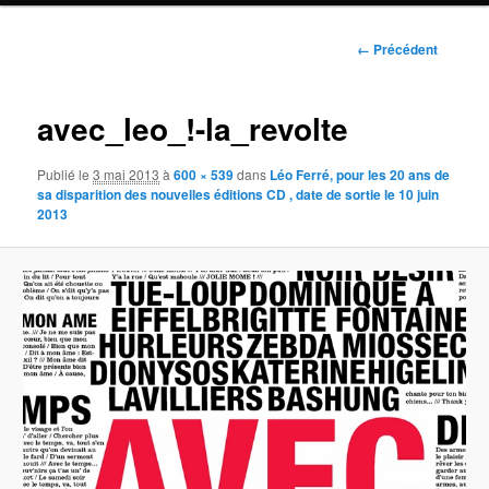
Navigation
← Précédent
des
images
avec_leo_!-la_revolte
Publié le
3 mai 2013
à
600 × 539
dans
Léo Ferré, pour les 20 ans de
sa disparition des nouvelles éditions CD , date de sortie le 10 juin
2013