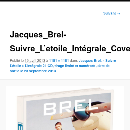
Navigation
Suivant →
des
images
Jacques_Brel-
Suivre_L’etoile_Intégrale_Cove
Publié le
19 avril 2013
à
1181 × 1181
dans
Jacques Brel, « Suivre
L’étoile » L’intégrale 21 CD, tirage limité et numéroté , date de
sortie le 23 septembre 2013