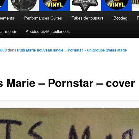
nements
Performances Cultes
Tubes de toujours
Bootleg
F
it mentir
Anedoctes/Miscellanées
 800
dans
Puts Marie nouveau single « Pornstar » un groupe Swiss Made
s Marie – Pornstar – cover