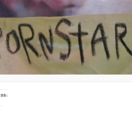
SS:
t…