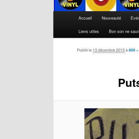
Menu
Accueil
Nouveauté
Evé
principal
Liens utiles
Bon son ne saura
Publié le
13 décembre 2013
à
800 ×
Put