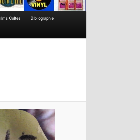
ilms Cultes
Bibliographie
Navigation
des
images