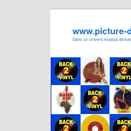
Aller
au
contenu
www.picture-
principal
Dans un univers musical dématé