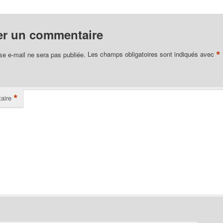
er un commentaire
*
se e-mail ne sera pas publiée.
Les champs obligatoires sont indiqués avec
*
aire