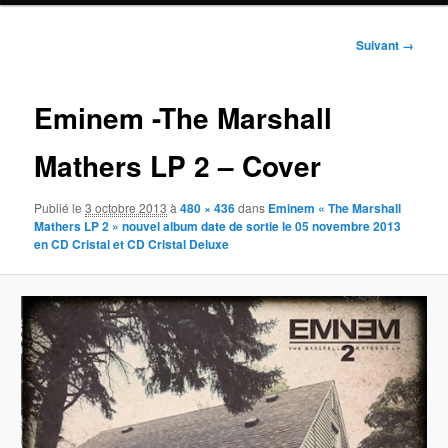
Navigation
Suivant →
des
images
Eminem -The Marshall
Mathers LP 2 – Cover
Publié le
3 octobre 2013
à
480 × 436
dans
Eminem « The Marshall
Mathers LP 2 » nouvel album date de sortie le 05 novembre 2013
en CD Cristal et CD Cristal Deluxe