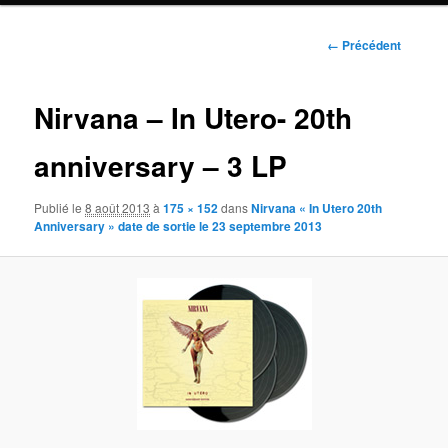
Navigation
← Précédent
des
images
Nirvana – In Utero- 20th
anniversary – 3 LP
Publié le
8 août 2013
à
175 × 152
dans
Nirvana « In Utero 20th
Anniversary » date de sortie le 23 septembre 2013