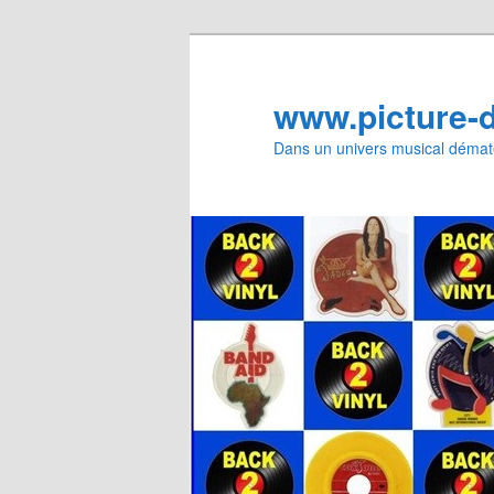
Aller
au
contenu
www.picture-
principal
Dans un univers musical dématé