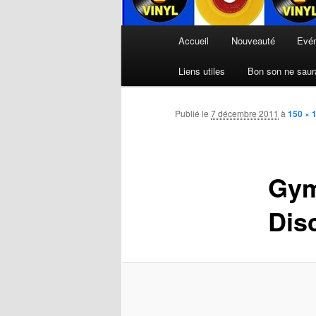
Menu
Accueil
Nouveauté
Evé
principal
Liens utiles
Bon son ne saura
Publié le
7 décembre 2011
à
150 × 
Gym
Dis