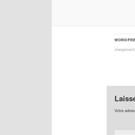
WORDPRE
chargemen
Laiss
Votre adres