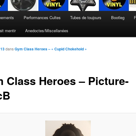
nements
Performances Cultes
Tubes de toujours
Bootleg
F
it mentir
Anedoctes/Miscellanées
113
dans
Gym Class Heroes – « Cupid Chokehold »
 Class Heroes – Picture-
cB