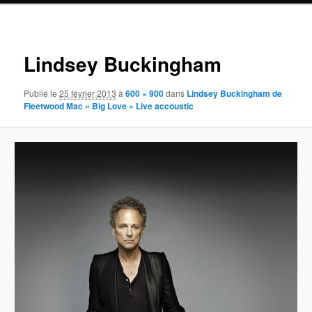
Navigat
des
Lindsey Buckingham
images
Publié le
25 février 2013
à
600 × 900
dans
Lindsey Buckingham de
Fleetwood Mac « Big Love » Live accoustic