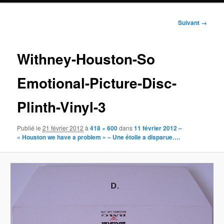
Navigation
Suivant →
des
images
Withney-Houston-So
Emotional-Picture-Disc-
Plinth-Vinyl-3
Publié le
21 février 2012
à
418 × 600
dans
11 février 2012 –
« Houston we have a problem » – Une étoile a disparue….